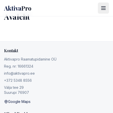
Hüppa põhisisu juurde
Aktiva
Pro
Avaleht
Kontakt
Aktivapro Raamatupidamine OÜ
Reg. nr: 16661324
info@aktivapro.ee
+372 5348 8556
Välja tee 29
Suurupi 76907
Google Maps