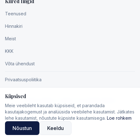
Kiired lingid
Teenused
Hinnakiri
Meist
KKK
Võta ühendust
Privaatsuspoliitika
Küpsised
2026 © Copyright - AktivaPro. Kõik õigused kaitstud.
Meie veebileht kasutab küpsiseid, et parandada
kasutajakogemust ja analüüsida veebilehe kasutamist. Jätkates
lehe kasutamist, nõustute küpsiste kasutamisega.
Loe rohkem
Nõustun
Keeldu